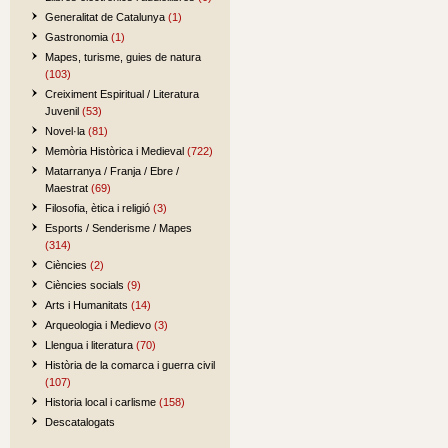
Generalitat de Catalunya
(1)
Gastronomia
(1)
Mapes, turisme, guies de natura
(103)
Creiximent Espiritual / Literatura
Juvenil
(53)
Novel·la
(81)
Memòria Històrica i Medieval
(722)
Matarranya / Franja / Ebre /
Maestrat
(69)
Filosofia, ètica i religió
(3)
Esports / Senderisme / Mapes
(314)
Ciències
(2)
Ciències socials
(9)
Arts i Humanitats
(14)
Arqueologia i Medievo
(3)
Llengua i literatura
(70)
Història de la comarca i guerra civil
(107)
Historia local i carlisme
(158)
Descatalogats