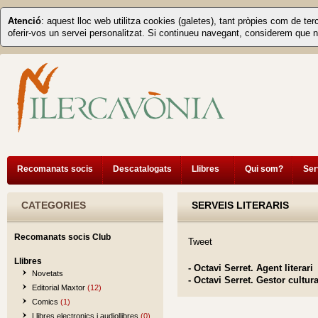
Atenció
: aquest lloc web utilitza cookies (galetes), tant pròpies com de ter
oferir-vos un servei personalitzat. Si continueu navegant, considerem que n
Recomanats socis
Descatalogats
Llibres
Qui som?
Ser
CATEGORIES
SERVEIS LITERARIS
Recomanats socis Club
Tweet
Llibres
- Octavi Serret. Agent literari
Novetats
- Octavi Serret. Gestor cultura
Editorial Maxtor
(12)
Comics
(1)
Llibres electronics i audiollibres
(0)