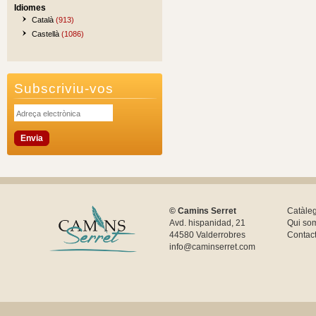
Idiomes
Català
(913)
Castellà
(1086)
Subscriviu-vos
© Camins Serret
Catàle
Avd. hispanidad, 21
Qui so
44580 Valderrobres
Contac
info@caminserret.com