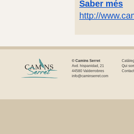
Saber més
http://www.ca
© Camins Serret
Catàle
Avd. hispanidad, 21
Qui so
44580 Valderrobres
Contac
info@caminserret.com