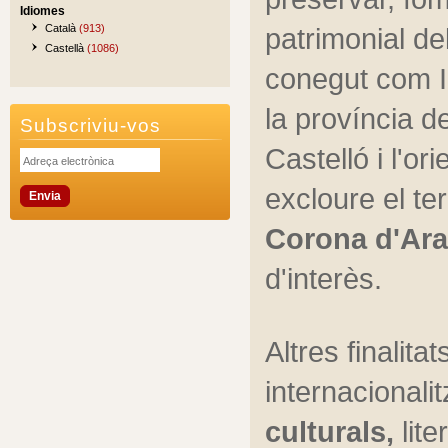
Idiomes
patrimonial de
Català
(913)
Castellà
(1086)
conegut com Il
la província d
Subscriviu-vos
Castelló i l'or
excloure el te
Corona d'Ar
d'interès.
Altres finalitat
internacionalit
culturals, 
lite