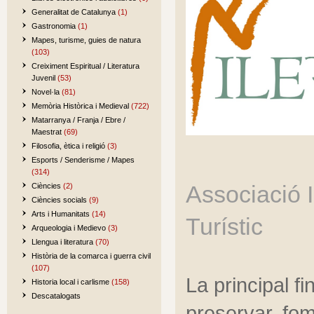
Generalitat de Catalunya
(1)
Gastronomia
(1)
Mapes, turisme, guies de natura
(103)
Creiximent Espiritual / Literatura
Juvenil
(53)
Novel·la
(81)
Memòria Històrica i Medieval
(722)
Matarranya / Franja / Ebre /
Maestrat
(69)
Filosofia, ètica i religió
(3)
Esports / Senderisme / Mapes
(314)
Associació I
Ciències
(2)
Ciències socials
(9)
Arts i Humanitats
(14)
Turístic
Arqueologia i Medievo
(3)
Llengua i literatura
(70)
Història de la comarca i guerra civil
(107)
La principal fi
Historia local i carlisme
(158)
Descatalogats
preservar, fome