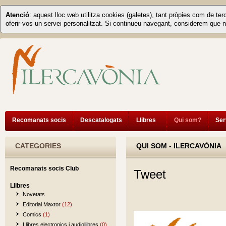
Atenció
: aquest lloc web utilitza cookies (galetes), tant pròpies com de ter
oferir-vos un servei personalitzat. Si continueu navegant, considerem que n
Recomanats socis
Descatalogats
Llibres
Qui som?
Ser
CATEGORIES
QUI SOM - ILERCAVÒNIA
Recomanats socis Club
Tweet
Llibres
Novetats
Editorial Maxtor
(12)
Comics
(1)
Llibres electronics i audiollibres
(0)