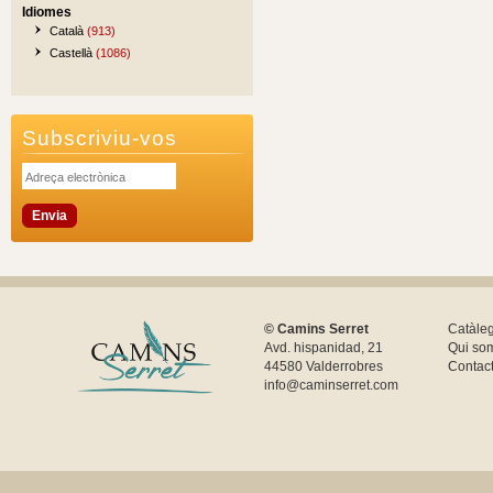
Idiomes
Català
(913)
Castellà
(1086)
Subscriviu-vos
© Camins Serret
Catàle
Avd. hispanidad, 21
Qui so
44580 Valderrobres
Contac
info@caminserret.com