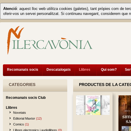
Atenció
: aquest lloc web utilitza cookies (galetes), tant pròpies com de ter
oferir-vos un servei personalitzat. Si continueu navegant, considerem que n
Recomanats socis
Descatalogats
Llibres
Qui som?
Ser
CATEGORIES
PRODUCTES DE LA CATEGO
Recomanats socis Club
Llibres
Novetats
Editorial Maxtor
(12)
Comics
(1)
Llibres electronics i audiollibres
(0)