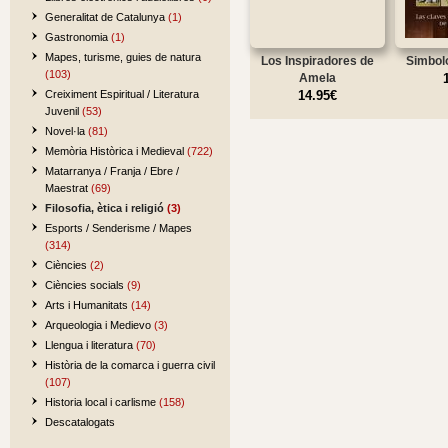
Generalitat de Catalunya
(1)
Gastronomia
(1)
Mapes, turisme, guies de natura
Los Inspiradores de
Simbol
(103)
Amela
Creiximent Espiritual / Literatura
14.95€
Juvenil
(53)
Novel·la
(81)
Memòria Històrica i Medieval
(722)
Matarranya / Franja / Ebre /
Maestrat
(69)
Filosofia, ètica i religió
(3)
Esports / Senderisme / Mapes
(314)
Ciències
(2)
Ciències socials
(9)
Arts i Humanitats
(14)
Arqueologia i Medievo
(3)
Llengua i literatura
(70)
Història de la comarca i guerra civil
(107)
Historia local i carlisme
(158)
Descatalogats