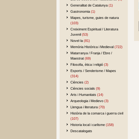
Generalitat de Catalunya
(1)
Gastronomia
(1)
Mapes, turisme, guies de natura
(103)
Creiximent Espiritual / Literatura
Juvenil
(53)
Novel·la
(81)
Memòria Històrica i Medieval
(722)
Matarranya / Franja / Ebre /
Maestrat
(69)
Filosofia, ètica i religió
(3)
Esports / Senderisme / Mapes
(314)
Ciències
(2)
Ciències socials
(9)
Arts i Humanitats
(14)
Arqueologia i Medievo
(3)
Llengua i literatura
(70)
Història de la comarca i guerra civil
(107)
Historia local i carlisme
(158)
Descatalogats