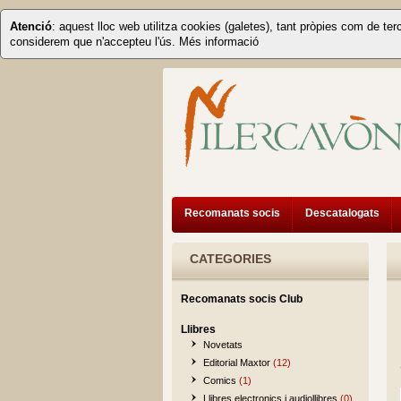
Atenció
: aquest lloc web utilitza cookies (galetes), tant pròpies com de ter
considerem que n'accepteu l'ús.
Més informació
Recomanats socis
Descatalogats
CATEGORIES
Recomanats socis Club
Llibres
Novetats
Editorial Maxtor
(12)
Comics
(1)
Llibres electronics i audiollibres
(0)