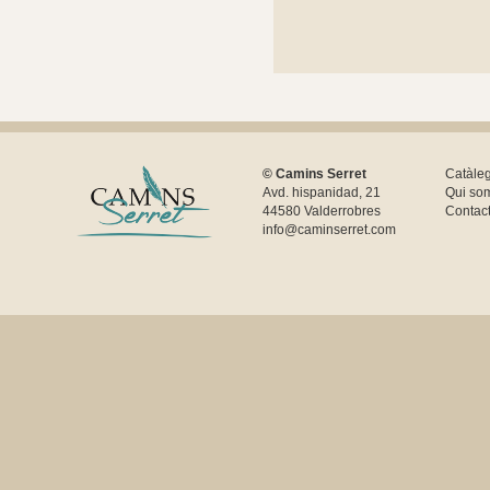
© Camins Serret
Catàle
Avd. hispanidad, 21
Qui so
44580 Valderrobres
Contac
info@caminserret.com