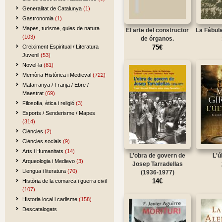
Generalitat de Catalunya
(1)
Gastronomia
(1)
Mapes, turisme, guies de natura
El arte del constructor
La Fábul
(103)
de órganos.
Creiximent Espiritual / Literatura
75€
Juvenil
(53)
Novel·la
(81)
Memòria Històrica i Medieval
(722)
Matarranya / Franja / Ebre /
Maestrat
(69)
Filosofia, ètica i religió
(3)
Esports / Senderisme / Mapes
(314)
Ciències
(2)
Ciències socials
(9)
Arts i Humanitats
(14)
L'obra de govern de
L'ú
Arqueologia i Medievo
(3)
Josep Tarradellas
Llengua i literatura
(70)
(1936-1977)
14€
Història de la comarca i guerra civil
(107)
Historia local i carlisme
(158)
Descatalogats