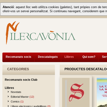
Atenció
: aquest lloc web utilitza cookies (galetes), tant pròpies com de ter
oferir-vos un servei personalitzat. Si continueu navegant, considerem que n
Recomanats socis
Descatalogats
Llibres
Qui som?
Ser
CATEGORIES
PRODUCTES DESCATALO
Recomanats socis Club
Llibres
Novetats
Editorial Maxtor
(12)
Comics
(1)
Llibres electronics i audiollibres
(0)