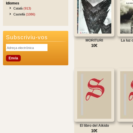
Idiomes
Català
(913)
Castellà
(1086)
Subscriviu-vos
MORITURI
La luz 
10€
El libro del Aikido
10€