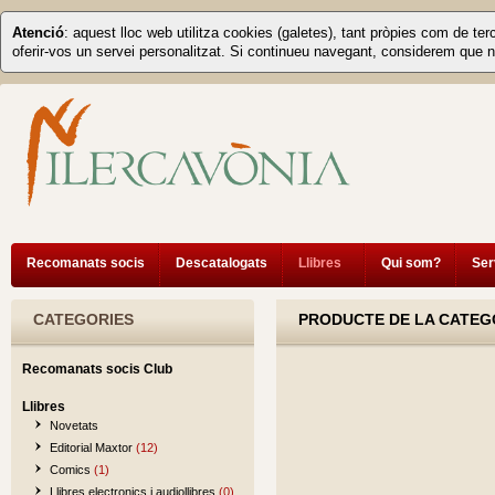
Atenció
: aquest lloc web utilitza cookies (galetes), tant pròpies com de ter
oferir-vos un servei personalitzat. Si continueu navegant, considerem que n
Recomanats socis
Descatalogats
Llibres
Qui som?
Ser
CATEGORIES
PRODUCTE DE LA CATEGO
Recomanats socis Club
Llibres
Novetats
Editorial Maxtor
(12)
Comics
(1)
Llibres electronics i audiollibres
(0)