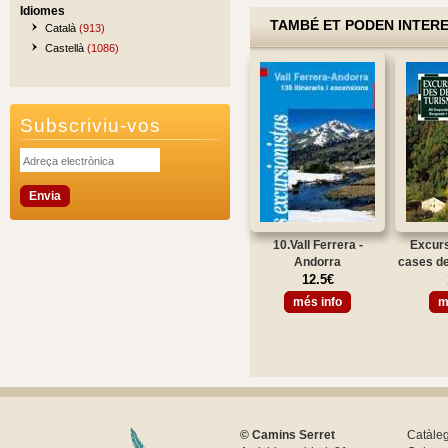
Idiomes
TAMBÉ ET PODEN INTER
Català
(913)
Castellà
(1086)
Subscriviu-vos
10.Vall Ferrera -
Excurs
Andorra
cases de
12.5€
més info
m
© Camins Serret
Catàle