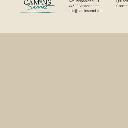
Avd. hispanidad, 21
Qui so
44580 Valderrobres
Contac
info@caminserret.com