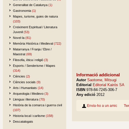
Generalitat de Catalunya
(1)
Gastronomia
(1)
Mapes, turisme, guies de natura
(103)
Creiximent Espiritual / Literatura
Juvenil
(53)
Novel·la
(81)
Memòria Històrica i Medieval
(722)
Matarranya / Franja / Ebre /
Maestrat
(69)
Filosofia, ètica i religió
(3)
Esports / Senderisme / Mapes
(314)
Informació addicional
Ciències
(2)
Autor
Saotome, Mitsugi
Ciències socials
(9)
Editorial
Editorial Kairós SA
Arts i Humanitats
(14)
ISBN
978-84-7245-306-7
Arqueologia i Medievo
(3)
Any edició
2012
Llengua i literatura
(70)
Història de la comarca i guerra civil
Envia-ho a un amic
Tw
(107)
Historia local i carlisme
(158)
Descatalogats