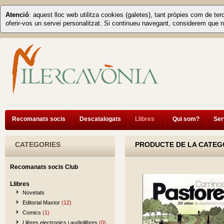
Atenció
: aquest lloc web utilitza cookies (galetes), tant pròpies com de ter
oferir-vos un servei personalitzat. Si continueu navegant, considerem que n
Recomanats socis
Descatalogats
Llibres
Qui som?
Ser
CATEGORIES
PRODUCTE DE LA CATEGO
Recomanats socis Club
Llibres
Novetats
Editorial Maxtor
(12)
Comics
(1)
Llibres electronics i audiollibres
(0)