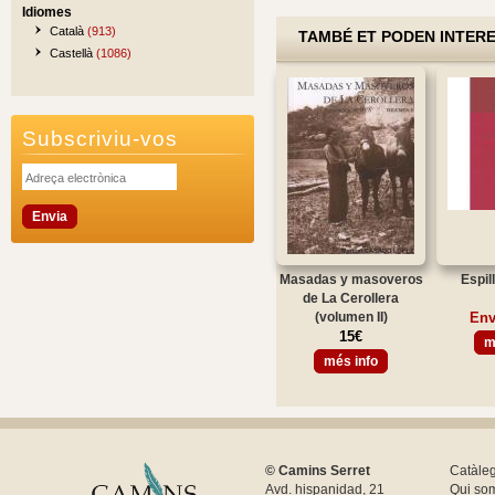
Idiomes
Català
(913)
TAMBÉ ET PODEN INTER
Castellà
(1086)
Subscriviu-vos
Masadas y masoveros
Espil
de La Cerollera
(volumen II)
Env
15€
m
més info
© Camins Serret
Catàle
Avd. hispanidad, 21
Qui so