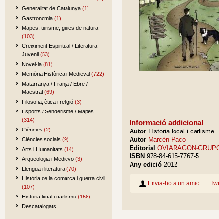
Generalitat de Catalunya
(1)
Gastronomia
(1)
Mapes, turisme, guies de natura
(103)
Creiximent Espiritual / Literatura
Juvenil
(53)
Novel·la
(81)
Memòria Històrica i Medieval
(722)
Matarranya / Franja / Ebre /
Maestrat
(69)
Filosofia, ètica i religió
(3)
Esports / Senderisme / Mapes
(314)
Informació addicional
Ciències
(2)
Autor
Historia local i carlisme
Autor
Marcén Paco
Ciències socials
(9)
Editorial
OVIARAGON-GRUP
Arts i Humanitats
(14)
ISBN
978-84-615-7767-5
Arqueologia i Medievo
(3)
Any edició
2012
Llengua i literatura
(70)
Història de la comarca i guerra civil
Envia-ho a un amic
Tw
(107)
Historia local i carlisme
(158)
Descatalogats