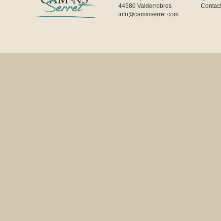
44580 Valderrobres
Contac
info@caminserret.com