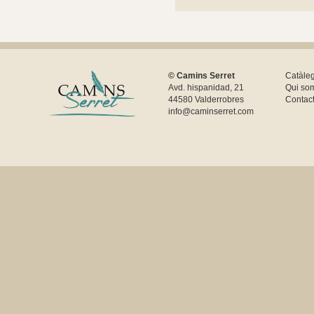
© Camins Serret
Catàle
Avd. hispanidad, 21
Qui so
44580 Valderrobres
Contac
info@caminserret.com