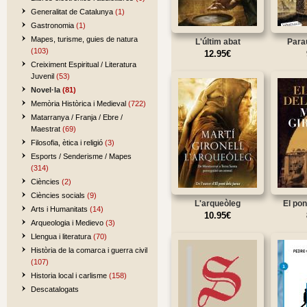
Generalitat de Catalunya
(1)
Gastronomia
(1)
Mapes, turisme, guies de natura
L'últim abat
Parau
(103)
12.95€
Creiximent Espiritual / Literatura
Juvenil
(53)
Novel·la
(81)
Memòria Històrica i Medieval
(722)
Matarranya / Franja / Ebre /
Maestrat
(69)
Filosofia, ètica i religió
(3)
Esports / Senderisme / Mapes
(314)
Ciències
(2)
Ciències socials
(9)
L'arqueòleg
El pon
Arts i Humanitats
(14)
10.95€
Arqueologia i Medievo
(3)
Llengua i literatura
(70)
Història de la comarca i guerra civil
(107)
Historia local i carlisme
(158)
Descatalogats