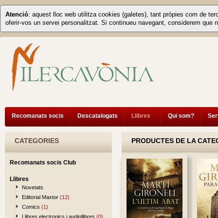
Atenció
: aquest lloc web utilitza cookies (galetes), tant pròpies com de ter
oferir-vos un servei personalitzat. Si continueu navegant, considerem que n
Recomanats socis
Descatalogats
Llibres
Qui som?
Ser
CATEGORIES
PRODUCTES DE LA CATE
Recomanats socis Club
Llibres
Novetats
Editorial Maxtor
(12)
Comics
(1)
Llibres electronics i audiollibres
(0)