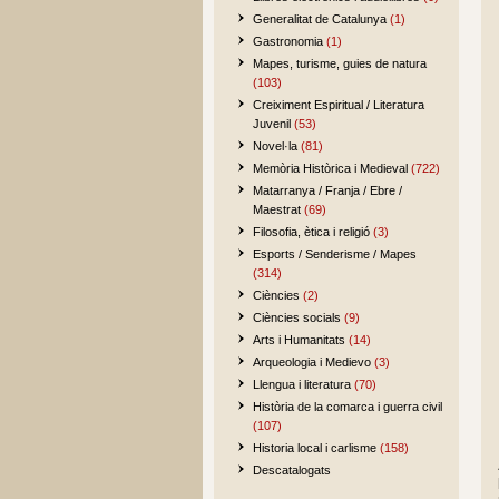
Generalitat de Catalunya
(1)
Gastronomia
(1)
Mapes, turisme, guies de natura
(103)
Creiximent Espiritual / Literatura
Juvenil
(53)
Novel·la
(81)
Memòria Històrica i Medieval
(722)
Matarranya / Franja / Ebre /
Maestrat
(69)
Filosofia, ètica i religió
(3)
Esports / Senderisme / Mapes
(314)
Ciències
(2)
Ciències socials
(9)
Arts i Humanitats
(14)
Arqueologia i Medievo
(3)
Llengua i literatura
(70)
Història de la comarca i guerra civil
(107)
Historia local i carlisme
(158)
Descatalogats