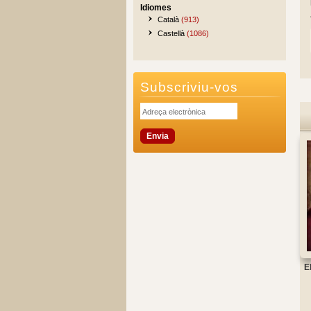
Idiomes
Català
(913)
Castellà
(1086)
Subscriviu-vos
E