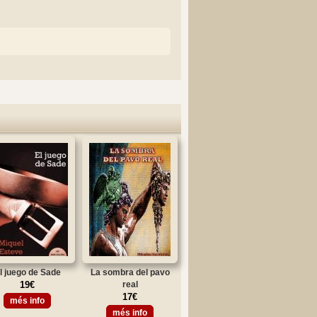
l juego de Sade
La sombra del pavo
19€
real
17€
més info
més info