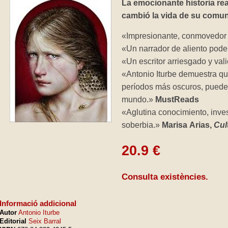
La emocionante historia rea
cambió la vida de su comun
«Impresionante, conmovedor 
«Un narrador de aliento pod
«Un escritor arriesgado y val
«Antonio Iturbe demuestra que
períodos más oscuros, pueden
mundo.»
MustReads
«Aglutina conocimiento, inves
soberbia.»
Marisa Arias,
Cul
20.9 €
Consulta existències.
Informació addicional
Autor
Antonio Iturbe
Editorial
Seix Barral