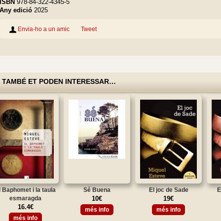
ISBN
978-84-322-4345-5
Any edició
2025
Envia-ho a un amic
Tweet
TAMBÉ ET PODEN INTERESSAR…
l Baphomet i la taula
Sé Buena
El joc de Sade
E
esmaragda
10€
19€
16.4€
més info
més info
més info