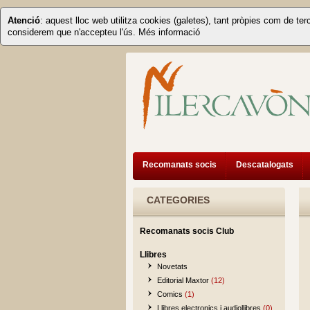
Atenció
: aquest lloc web utilitza cookies (galetes), tant pròpies com de ter
considerem que n'accepteu l'ús.
Més informació
Recomanats socis
Descatalogats
CATEGORIES
Recomanats socis Club
Llibres
Novetats
Editorial Maxtor
(12)
Comics
(1)
Llibres electronics i audiollibres
(0)