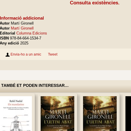
Consulta existències.
Informació addicional
Autor
Martí Gironell
Autor
Martí Gironell
Editorial
Columna Edicions
ISBN
978-84-664-1534-7
Any edició
2025
Envia-ho a un amic
Tweet
TAMBÉ ET PODEN INTERESSAR…