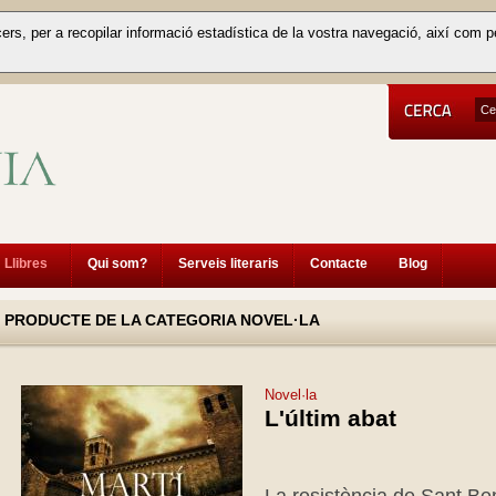
cers, per a recopilar informació estadística de la vostra navegació, així com p
Llibres
Qui som?
Serveis literaris
Contacte
Blog
PRODUCTE DE LA CATEGORIA NOVEL·LA
Novel·la
L'últim abat