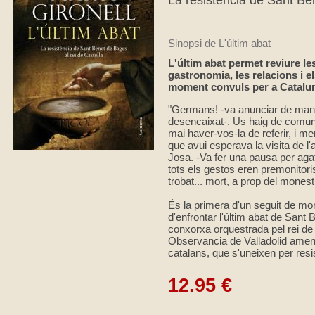
La resistència de Sant Ben
Sinopsi de
L'últim abat
L'últim abat permet reviure les 
gastronomia, les relacions i e
moment convuls per a Catalu
"Germans! -va anunciar de mane
desencaixat-. Us haig de comuni
mai haver-vos-la de referir, i 
que avui esperava la visita de l
Josa. -Va fer una pausa per agaf
tots els gestos eren premonitori
trobat... mort, a prop del monestir
És la primera d'un seguit de mor
d'enfrontar l'últim abat de Sant
conxorxa orquestrada pel rei de 
Observancia de Valladolid amena
catalans, que s'uneixen per resis
12.95 €