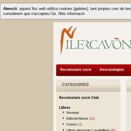
Atenció
: aquest lloc web utilitza cookies (galetes), tant pròpies com de ter
considerem que n'accepteu l'ús.
Més informació
Recomanats socis
Descatalogats
CATEGORIES
Recomanats socis Club
Llibres
Novetats
Editorial Maxtor
(12)
Comics
(1)
Llibres electronics i audiollibres
(0)