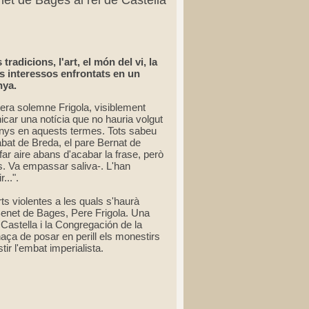
et de Bages al rei de Castella
tradicions, l'art, el món del vi, la
ls interessos enfrontats en un
nya.
ra solemne Frigola, visiblement
car una notícia que no hauria volgut
menys en aquests termes. Tots sabeu
'abat de Breda, el pare Bernat de
ar aire abans d'acabar la frase, però
s. Va empassar saliva-. L'han
...".
ts violentes a les quals s'haurà
 Benet de Bages, Pere Frigola. Una
Castella i la Congregación de la
ça de posar en perill els monestirs
tir l'embat imperialista.