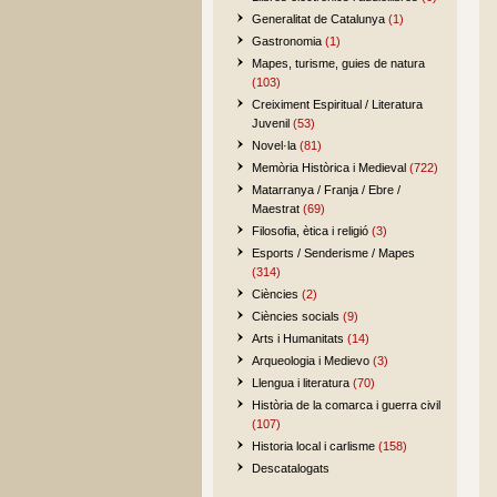
Generalitat de Catalunya
(1)
Gastronomia
(1)
Mapes, turisme, guies de natura
(103)
Creiximent Espiritual / Literatura
Juvenil
(53)
Novel·la
(81)
Memòria Històrica i Medieval
(722)
Matarranya / Franja / Ebre /
Maestrat
(69)
Filosofia, ètica i religió
(3)
Esports / Senderisme / Mapes
(314)
Ciències
(2)
Ciències socials
(9)
Arts i Humanitats
(14)
Arqueologia i Medievo
(3)
Llengua i literatura
(70)
Història de la comarca i guerra civil
(107)
Historia local i carlisme
(158)
Descatalogats