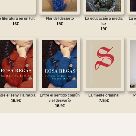
 literatura en un tuit
Flor del desierto
La educación a media
La e
16€
15€
luz
19€
tre el seny i la rauxa
Entre el sentido común
La mente criminal
P
16.9€
y el desvarío
7.95€
16.9€