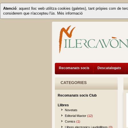
Atenció
: aquest lloc web utilitza cookies (galetes), tant pròpies com de ter
considerem que n'accepteu l'ús.
Més informació
Recomanats socis
Descatalogats
CATEGORIES
Recomanats socis Club
Llibres
Novetats
Editorial Maxtor
(12)
Comics
(1)
Llibres electronics i audiollibres
(0)