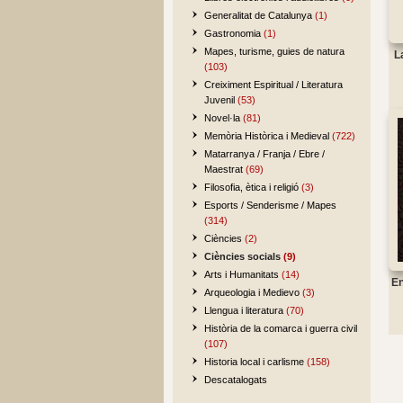
Generalitat de Catalunya
(1)
Gastronomia
(1)
Mapes, turisme, guies de natura
La
(103)
Creiximent Espiritual / Literatura
Juvenil
(53)
Novel·la
(81)
Memòria Històrica i Medieval
(722)
Matarranya / Franja / Ebre /
Maestrat
(69)
Filosofia, ètica i religió
(3)
Esports / Senderisme / Mapes
(314)
Ciències
(2)
Ciències socials
(9)
Arts i Humanitats
(14)
En
Arqueologia i Medievo
(3)
Llengua i literatura
(70)
Història de la comarca i guerra civil
(107)
Historia local i carlisme
(158)
Descatalogats