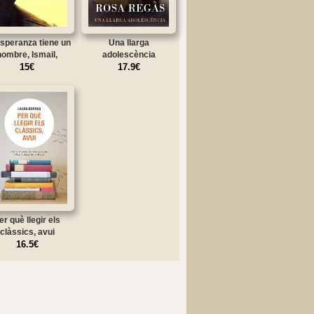
speranza tiene un
Una llarga
nombre, Ismail,
adolescència
15€
17.9€
er què llegir els
clàssics, avui
16.5€