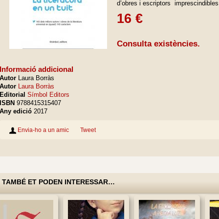
d’obres i escriptors imprescindibles
16 €
Consulta existències.
Informació addicional
Autor
Laura Borràs
Autor
Laura Borràs
Editorial
Símbol Editors
ISBN
9788415315407
Any edició
2017
Envia-ho a un amic
Tweet
TAMBÉ ET PODEN INTERESSAR…