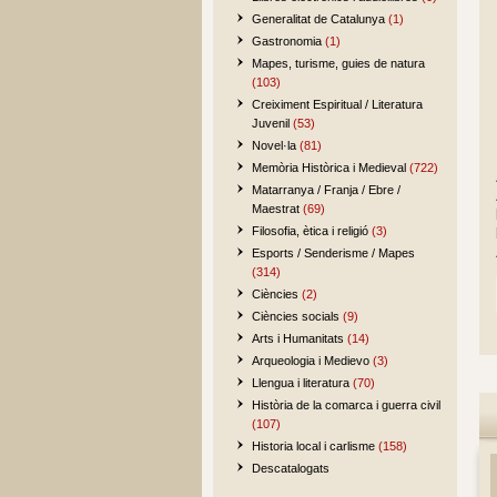
Generalitat de Catalunya
(1)
Gastronomia
(1)
Mapes, turisme, guies de natura
(103)
Creiximent Espiritual / Literatura
Juvenil
(53)
Novel·la
(81)
Memòria Històrica i Medieval
(722)
Matarranya / Franja / Ebre /
Maestrat
(69)
Filosofia, ètica i religió
(3)
Esports / Senderisme / Mapes
(314)
Ciències
(2)
Ciències socials
(9)
Arts i Humanitats
(14)
Arqueologia i Medievo
(3)
Llengua i literatura
(70)
Història de la comarca i guerra civil
(107)
Historia local i carlisme
(158)
Descatalogats