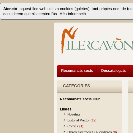
Atenció
: aquest lloc web utilitza cookies (galetes), tant pròpies com de ter
considerem que n'accepteu l'ús.
Més informació
Recomanats socis
Descatalogats
CATEGORIES
Recomanats socis Club
Llibres
Novetats
Editorial Maxtor
(12)
Comics
(1)
Llibres electronics i audiollibres
(0)