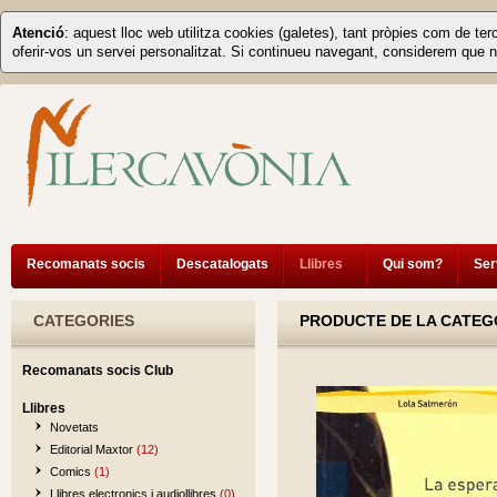
Atenció
: aquest lloc web utilitza cookies (galetes), tant pròpies com de ter
oferir-vos un servei personalitzat. Si continueu navegant, considerem que n
Recomanats socis
Descatalogats
Llibres
Qui som?
Ser
CATEGORIES
PRODUCTE DE LA CATEGO
Recomanats socis Club
Llibres
Novetats
Editorial Maxtor
(12)
Comics
(1)
Llibres electronics i audiollibres
(0)