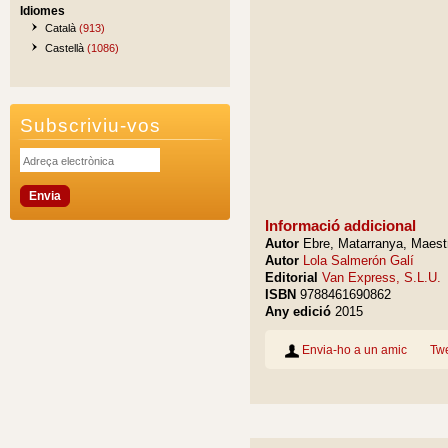
Idiomes
Català
(913)
Castellà
(1086)
Subscriviu-vos
Informació addicional
Autor
Ebre, Matarranya, Maest
Autor
Lola Salmerón Galí
Editorial
Van Express, S.L.U.
ISBN
9788461690862
Any edició
2015
Envia-ho a un amic
Tw