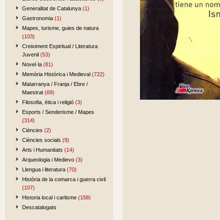
Generalitat de Catalunya
(1)
Gastronomia
(1)
Mapes, turisme, guies de natura
(103)
Creiximent Espiritual / Literatura
Juvenil
(53)
Novel·la
(81)
Memòria Històrica i Medieval
(722)
Matarranya / Franja / Ebre /
Maestrat
(69)
Filosofia, ètica i religió
(3)
Esports / Senderisme / Mapes
(314)
Ciències
(2)
Ciències socials
(9)
Arts i Humanitats
(14)
Arqueologia i Medievo
(3)
Llengua i literatura
(70)
Història de la comarca i guerra civil
(107)
Historia local i carlisme
(158)
Descatalogats