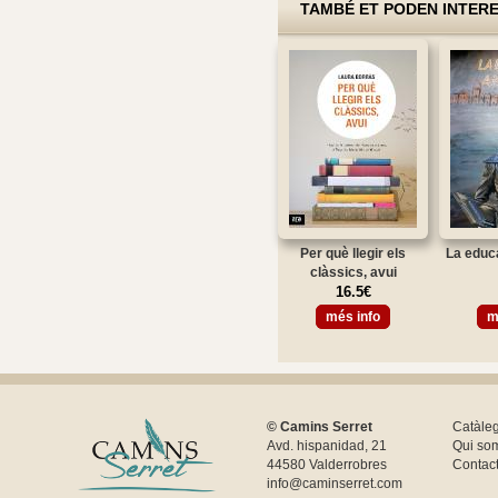
TAMBÉ ET PODEN INTER
Per què llegir els
La educ
clàssics, avui
16.5€
més info
m
© Camins Serret
Catàle
Avd. hispanidad, 21
Qui so
44580 Valderrobres
Contac
info@caminserret.com