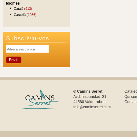
Idiomes
Català
(913)
Castellà
(1086)
Subscriviu-vos
© Camins Serret
Catàle
Avd. hispanidad, 21
Qui so
44580 Valderrobres
Contac
info@caminserret.com