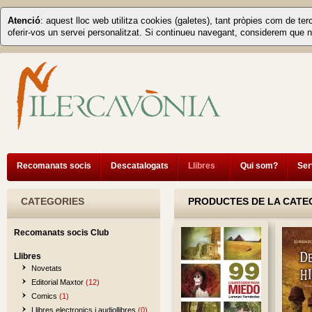
Atenció
: aquest lloc web utilitza cookies (galetes), tant pròpies com de ter
oferir-vos un servei personalitzat. Si continueu navegant, considerem que n
Recomanats socis
Descatalogats
Llibres
Qui som?
Ser
CATEGORIES
PRODUCTES DE LA CATEG
Recomanats socis Club
Llibres
Novetats
Editorial Maxtor
(12)
Comics
(1)
Llibres electronics i audiollibres
(0)