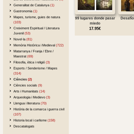
Generalitat de Catalunya
(1)
Gastronomia
(1)
Mapes, turisme, guies de natura
99 lugares donde pasar
Desafíos
(103)
miedo
Creiximent Espiritual / Literatura
17.95€
Juvenil
(53)
Novel·la
(81)
Memòria Històrica i Medieval
(722)
Matarranya / Franja / Ebre /
Maestrat
(69)
Filosofia, ètica i religió
(3)
Esports / Senderisme / Mapes
(314)
Ciències
(2)
Ciències socials
(9)
Arts i Humanitats
(14)
Arqueologia i Medievo
(3)
Llengua i literatura
(70)
Història de la comarca i guerra civil
(107)
Historia local i carlisme
(158)
Descatalogats