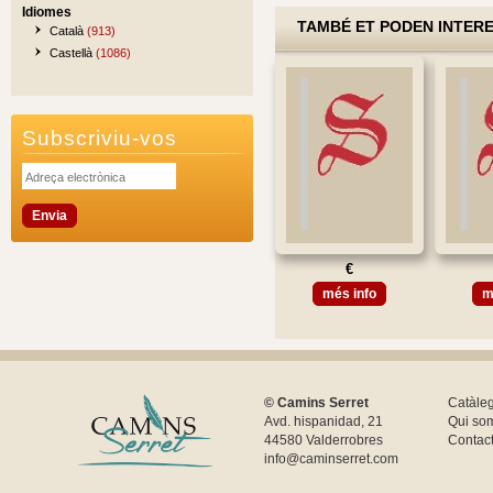
Idiomes
TAMBÉ ET PODEN INTER
Català
(913)
Castellà
(1086)
Subscriviu-vos
€
més info
m
© Camins Serret
Catàle
Avd. hispanidad, 21
Qui so
44580 Valderrobres
Contac
info@caminserret.com