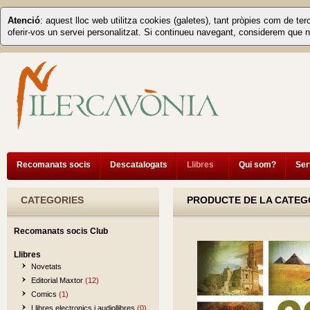
Atenció
: aquest lloc web utilitza cookies (galetes), tant pròpies com de ter
oferir-vos un servei personalitzat. Si continueu navegant, considerem que n
Recomanats socis
Descatalogats
Llibres
Qui som?
Ser
CATEGORIES
PRODUCTE DE LA CATEGO
Recomanats socis Club
Llibres
Novetats
Editorial Maxtor
(12)
Comics
(1)
Llibres electronics i audiollibres
(0)