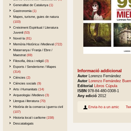
Generalitat de Catalunya
(1)
Gastronomia
(1)
Mapes, turisme, guies de natura
(103)
Creiximent Espiritual / Literatura
Juvenil
(53)
Novel·la
(81)
Memòria Històrica i Medieval
(722)
Matarranya / Franja / Ebre /
Maestrat
(69)
Filosofia, ètica i religió
(3)
Esports / Senderisme / Mapes
Informació addicional
(314)
Autor
Lorenzo Fernández
Ciències
(2)
Autor
Lorenzo Fernández Bue
Ciències socials
(9)
Editorial
Libros Cúpula
Arts i Humanitats
(14)
ISBN
978-84-480-0308-1
Arqueologia i Medievo
(3)
Any edició
2012
Llengua i literatura
(70)
Envia-ho a un amic
Tw
Història de la comarca i guerra civil
(107)
Historia local i carlisme
(158)
Descatalogats