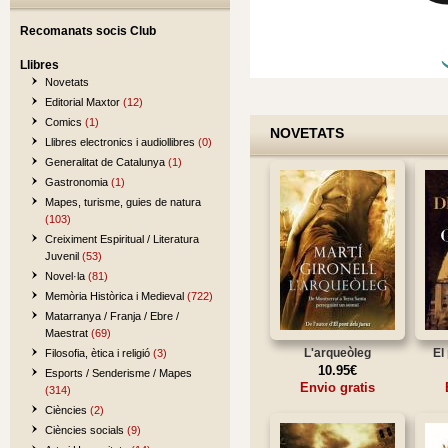
Recomanats socis Club
Llibres
Novetats
Editorial Maxtor
(12)
Comics
(1)
NOVETATS
Llibres electronics i audiollibres
(0)
Generalitat de Catalunya
(1)
Gastronomia
(1)
Mapes, turisme, guies de natura
(103)
Creiximent Espiritual / Literatura
Juvenil
(53)
Novel·la
(81)
Memòria Històrica i Medieval
(722)
Matarranya / Franja / Ebre /
Maestrat
(69)
L'arqueòleg
El
Filosofia, ètica i religió
(3)
10.95€
Esports / Senderisme / Mapes
Envio gratis
(314)
Ciències
(2)
Ciències socials
(9)