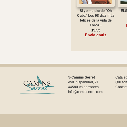
Si yo me pierdo "Oh
ELS
Cuba" Los 98 días más
felices de la vida de
Lorca...
19.9€
Envio gratis
© Camins Serret
Catàle
Avd. hispanidad, 21
Qui so
44580 Valderrobres
Contac
info@caminserret.com