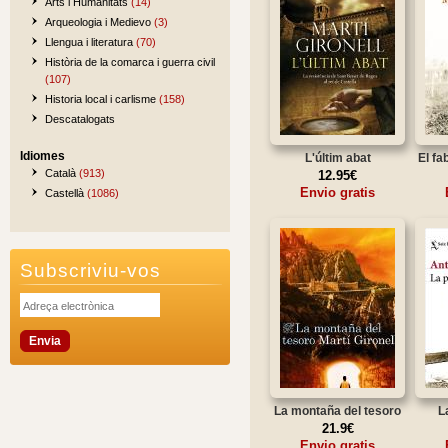
Arts i Humanitats
(14)
Arqueologia i Medievo
(3)
Llengua i literatura
(70)
Història de la comarca i guerra civil
(107)
Historia local i carlisme
(158)
Descatalogats
Idiomes
L'últim abat
El fa
Català
(913)
12.95€
Envio gratis
Castellà
(1086)
Subscriviu-vos
La montaña del tesoro
L
21.9€
Envio gratis