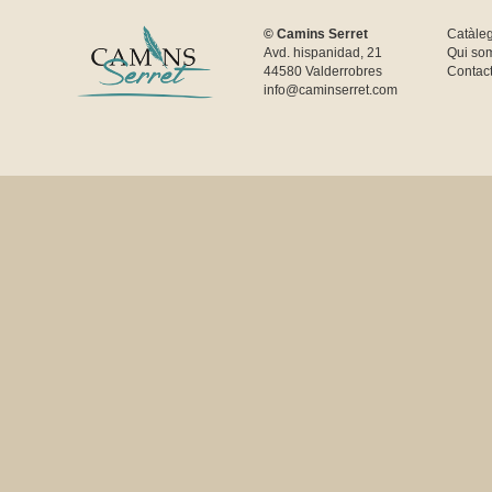
© Camins Serret
Catàle
Avd. hispanidad, 21
Qui so
44580 Valderrobres
Contac
info@caminserret.com