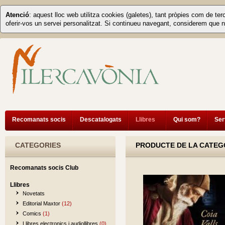
Atenció
: aquest lloc web utilitza cookies (galetes), tant pròpies com de ter
oferir-vos un servei personalitzat. Si continueu navegant, considerem que n
Recomanats socis
Descatalogats
Llibres
Qui som?
Ser
CATEGORIES
PRODUCTE DE LA CATEGO
Recomanats socis Club
Llibres
Novetats
Editorial Maxtor
(12)
Comics
(1)
Llibres electronics i audiollibres
(0)