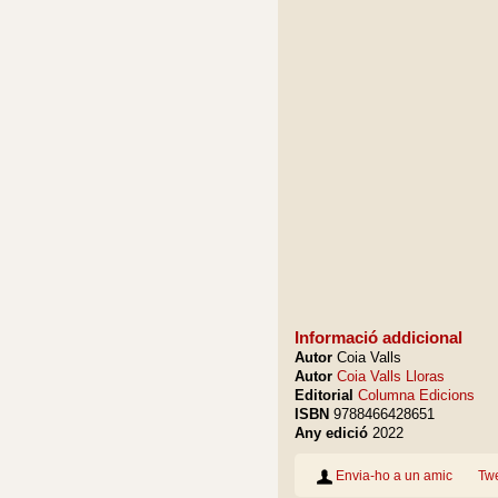
Informació addicional
Autor
Coia Valls
Autor
Coia Valls Lloras
Editorial
Columna Edicions
ISBN
9788466428651
Any edició
2022
Envia-ho a un amic
Tw