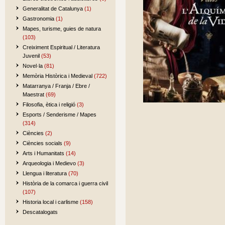
Generalitat de Catalunya
(1)
Gastronomia
(1)
Mapes, turisme, guies de natura
(103)
Creiximent Espiritual / Literatura
Juvenil
(53)
Novel·la
(81)
Memòria Històrica i Medieval
(722)
Matarranya / Franja / Ebre /
Maestrat
(69)
Filosofia, ètica i religió
(3)
Esports / Senderisme / Mapes
(314)
Ciències
(2)
Ciències socials
(9)
Arts i Humanitats
(14)
Arqueologia i Medievo
(3)
Llengua i literatura
(70)
Història de la comarca i guerra civil
(107)
Historia local i carlisme
(158)
Descatalogats