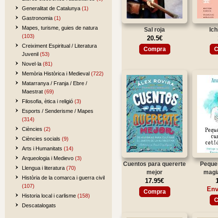
Generalitat de Catalunya
(1)
Gastronomia
(1)
Mapes, turisme, guies de natura
Sal roja
Ich
(103)
20.5€
Creiximent Espiritual / Literatura
Compra
C
Juvenil
(53)
Novel·la
(81)
Memòria Històrica i Medieval
(722)
Matarranya / Franja / Ebre /
Maestrat
(69)
Filosofia, ètica i religió
(3)
Esports / Senderisme / Mapes
(314)
Ciències
(2)
Ciències socials
(9)
Arts i Humanitats
(14)
Arqueologia i Medievo
(3)
Cuentos para quererte
Peque
Llengua i literatura
(70)
mejor
magia
Història de la comarca i guerra civil
17.95€
(107)
Env
Compra
Historia local i carlisme
(158)
C
Descatalogats