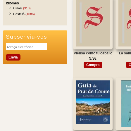
Idiomes
Català
(913)
Castellà
(1086)
Subscriviu-vos
Piensa como tu caballo
La salu
9.9€
Compra
C