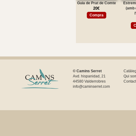
Guia de Prat de Comte
Estrem
20€
(amb 
l
Compra
C
© Camins Serret
Catàle
Avd. hispanidad, 21
Qui so
44580 Valderrobres
Contac
info@caminserret.com