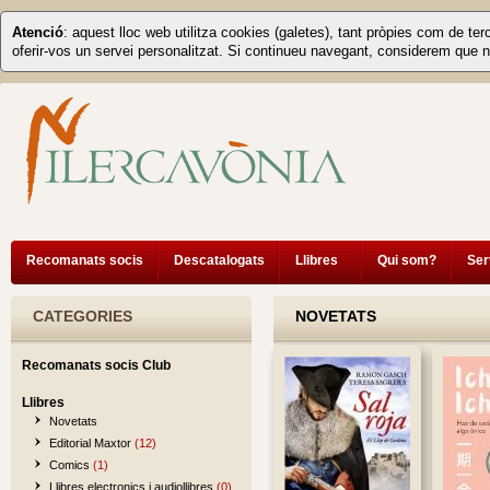
Atenció
: aquest lloc web utilitza cookies (galetes), tant pròpies com de ter
oferir-vos un servei personalitzat. Si continueu navegant, considerem que n
Recomanats socis
Descatalogats
Llibres
Qui som?
Ser
CATEGORIES
NOVETATS
Recomanats socis Club
Llibres
Novetats
Editorial Maxtor
(12)
Comics
(1)
Llibres electronics i audiollibres
(0)