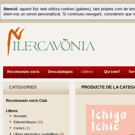
Atenció
: aquest lloc web utilitza cookies (galetes), tant pròpies com de ter
oferir-vos un servei personalitzat. Si continueu navegant, considerem que n
Recomanats socis
Descatalogats
Llibres
Qui som?
Ser
CATEGORIES
PRODUCTE DE LA CATEGO
Recomanats socis Club
Llibres
Novetats
Editorial Maxtor
(12)
Comics
(1)
Llibres electronics i audiollibres
(0)