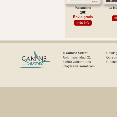
Pulsacions
La is
10€
Envio gratis
m
més info
© Camins Serret
Catàle
Avd. hispanidad, 21
Qui so
44580 Valderrobres
Contac
info@caminserret.com