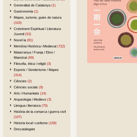
Generalitat de Catalunya
(1)
Gastronomia
(1)
Mapes, turisme, guies de natura
(103)
Creiximent Espiritual / Literatura
Juvenil
(53)
Novel·la
(81)
Memòria Històrica i Medieval
(722)
Matarranya / Franja / Ebre /
Maestrat
(69)
Filosofia, ètica i religió
(3)
Esports / Senderisme / Mapes
(314)
Ciències
(2)
Ciències socials
(9)
Arts i Humanitats
(14)
Arqueologia i Medievo
(3)
Llengua i literatura
(70)
Història de la comarca i guerra civil
(107)
Historia local i carlisme
(158)
Descatalogats