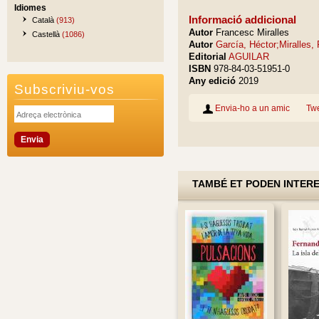
Idiomes
Informació addicional
Català
(913)
Autor
Francesc Miralles
Castellà
(1086)
Autor
García, Héctor;Miralles,
Editorial
AGUILAR
ISBN
978-84-03-51951-0
Any edició
2019
Subscriviu-vos
Envia-ho a un amic
Tw
TAMBÉ ET PODEN INTER