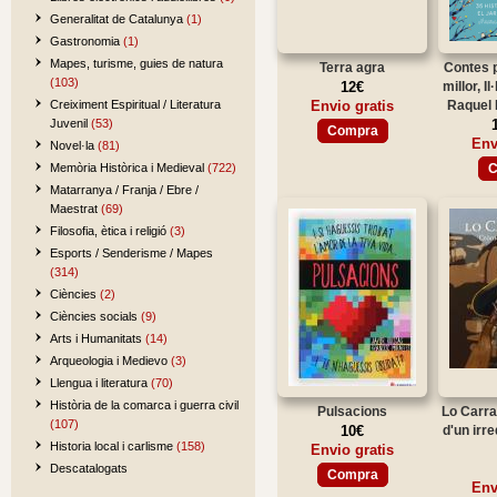
Generalitat de Catalunya
(1)
Gastronomia
(1)
Mapes, turisme, guies de natura
Terra agra
Contes p
(103)
12€
millor, I
Creiximent Espiritual / Literatura
Envio gratis
Raquel 
Juvenil
(53)
Compra
Env
Novel·la
(81)
Memòria Històrica i Medieval
(722)
C
Matarranya / Franja / Ebre /
Maestrat
(69)
Filosofia, ètica i religió
(3)
Esports / Senderisme / Mapes
(314)
Ciències
(2)
Ciències socials
(9)
Arts i Humanitats
(14)
Arqueologia i Medievo
(3)
Llengua i literatura
(70)
Història de la comarca i guerra civil
Pulsacions
Lo Carra
(107)
10€
d'un irr
Historia local i carlisme
(158)
Envio gratis
Descatalogats
Compra
Env