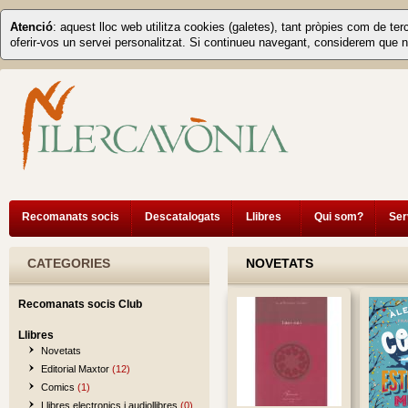
Atenció
: aquest lloc web utilitza cookies (galetes), tant pròpies com de ter
oferir-vos un servei personalitzat. Si continueu navegant, considerem que n
Recomanats socis
Descatalogats
Llibres
Qui som?
Ser
CATEGORIES
NOVETATS
Recomanats socis Club
Llibres
Novetats
Editorial Maxtor
(12)
Comics
(1)
Llibres electronics i audiollibres
(0)