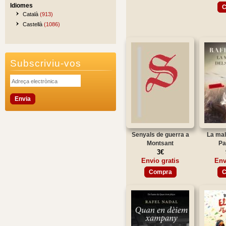
Idiomes
C
Català
(913)
Castellà
(1086)
Subscriviu-vos
Senyals de guerra a
La mal
Montsant
Pa
3€
Envio gratis
Env
Compra
C