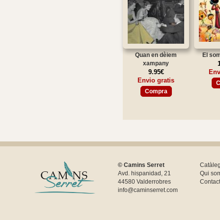
Quan en dèiem
El som
xampany
9.95€
Env
Envio gratis
C
Compra
© Camins Serret
Catàle
Avd. hispanidad, 21
Qui so
44580 Valderrobres
Contac
info@caminserret.com