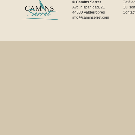
© Camins Serret
Catàle
Avd. hispanidad, 21
Qui so
44580 Valderrobres
Contac
info@caminserret.com