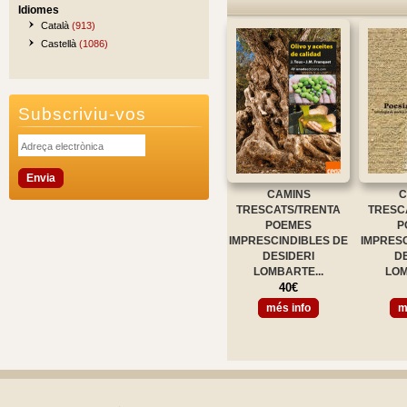
Idiomes
Català
(913)
Castellà
(1086)
Subscriviu-vos
CAMINS
C
TRESCATS/TRENTA
TRESC
POEMES
P
IMPRESCINDIBLES DE
IMPRESC
DESIDERI
D
LOMBARTE...
LOM
40€
més info
m