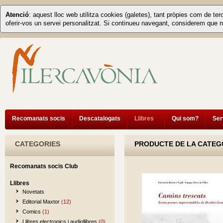
Atenció
: aquest lloc web utilitza cookies (galetes), tant pròpies com de ter
oferir-vos un servei personalitzat. Si continueu navegant, considerem que n
Recomanats socis
Descatalogats
Llibres
Qui som?
Ser
CATEGORIES
PRODUCTE DE LA CATEGO
Recomanats socis Club
Llibres
Novetats
Editorial Maxtor
(12)
Comics
(1)
Llibres electronics i audiollibres
(0)