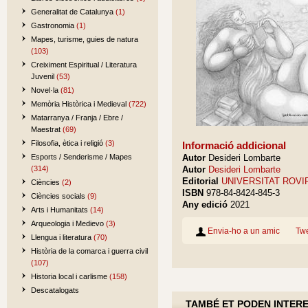
Generalitat de Catalunya
(1)
Gastronomia
(1)
Mapes, turisme, guies de natura
(103)
Creiximent Espiritual / Literatura
Juvenil
(53)
Novel·la
(81)
Memòria Històrica i Medieval
(722)
Matarranya / Franja / Ebre /
Maestrat
(69)
Filosofia, ètica i religió
(3)
Informació addicional
Esports / Senderisme / Mapes
Autor
Desideri Lombarte
(314)
Autor
Desideri Lombarte
Editorial
UNIVERSITAT ROVIR
Ciències
(2)
ISBN
978-84-8424-845-3
Ciències socials
(9)
Any edició
2021
Arts i Humanitats
(14)
Arqueologia i Medievo
(3)
Envia-ho a un amic
Tw
Llengua i literatura
(70)
Història de la comarca i guerra civil
(107)
Historia local i carlisme
(158)
Descatalogats
TAMBÉ ET PODEN INTER