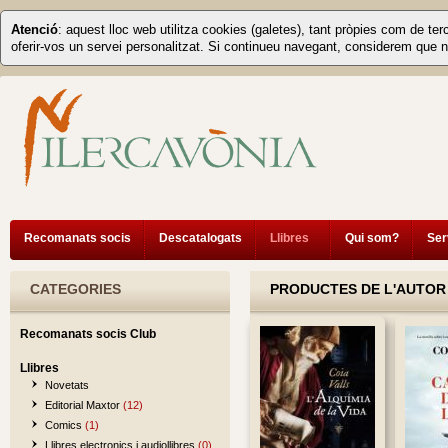
Atenció
: aquest lloc web utilitza cookies (galetes), tant pròpies com de ter
oferir-vos un servei personalitzat. Si continueu navegant, considerem que n
Recomanats socis
Descatalogats
Llibres
Qui som?
Ser
CATEGORIES
PRODUCTES DE L'AUTOR
Recomanats socis Club
Llibres
Novetats
Editorial Maxtor
(12)
Comics
(1)
Llibres electronics i audiollibres
(0)