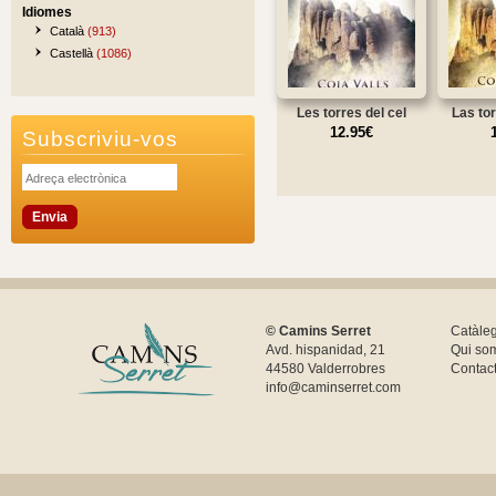
Idiomes
Català
(913)
Castellà
(1086)
Les torres del cel
Las tor
12.95€
Subscriviu-vos
© Camins Serret
Catàle
Avd. hispanidad, 21
Qui so
44580 Valderrobres
Contac
info@caminserret.com