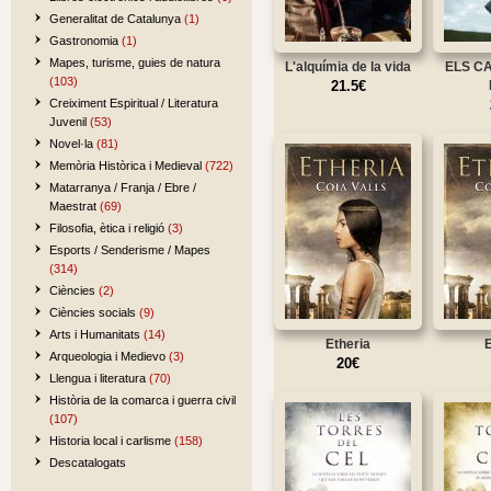
Generalitat de Catalunya
(1)
Gastronomia
(1)
Mapes, turisme, guies de natura
L'alquímia de la vida
ELS C
(103)
21.5€
Creiximent Espiritual / Literatura
Juvenil
(53)
Novel·la
(81)
Memòria Històrica i Medieval
(722)
Matarranya / Franja / Ebre /
Maestrat
(69)
Filosofia, ètica i religió
(3)
Esports / Senderisme / Mapes
(314)
Ciències
(2)
Ciències socials
(9)
Arts i Humanitats
(14)
Etheria
E
Arqueologia i Medievo
(3)
20€
Llengua i literatura
(70)
Història de la comarca i guerra civil
(107)
Historia local i carlisme
(158)
Descatalogats