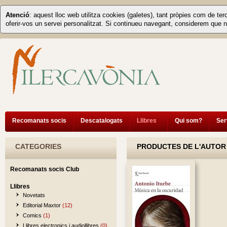
Atenció
: aquest lloc web utilitza cookies (galetes), tant pròpies com de ter
oferir-vos un servei personalitzat. Si continueu navegant, considerem que n
Recomanats socis
Descatalogats
Llibres
Qui som?
Ser
CATEGORIES
PRODUCTES DE L'AUTOR
Recomanats socis Club
Llibres
Novetats
Editorial Maxtor
(12)
Comics
(1)
Llibres electronics i audiollibres
(0)