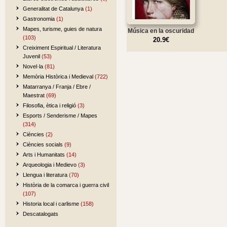
Generalitat de Catalunya
(1)
Gastronomia
(1)
Mapes, turisme, guies de natura
Música en la oscuridad
(103)
20.9€
Creiximent Espiritual / Literatura
Juvenil
(53)
Novel·la
(81)
Memòria Històrica i Medieval
(722)
Matarranya / Franja / Ebre /
Maestrat
(69)
Filosofia, ètica i religió
(3)
Esports / Senderisme / Mapes
(314)
Ciències
(2)
Ciències socials
(9)
Arts i Humanitats
(14)
Arqueologia i Medievo
(3)
Llengua i literatura
(70)
Història de la comarca i guerra civil
(107)
Historia local i carlisme
(158)
Descatalogats