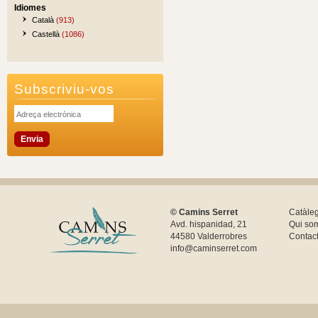
Idiomes
Català
(913)
Castellà
(1086)
Subscriviu-vos
© Camins Serret
Catàle
Avd. hispanidad, 21
Qui so
44580 Valderrobres
Contac
info@caminserret.com