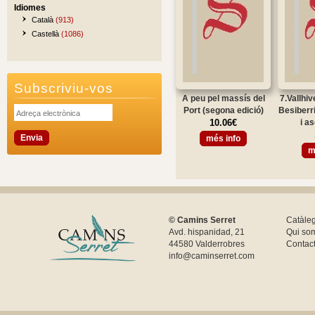
Idiomes
Català
(913)
Castellà
(1086)
Subscriviu-vos
A peu pel massís del
7.Vallhi
Port (segona edició)
Besiberri
10.06€
i a
més info
m
© Camins Serret
Catàle
Avd. hispanidad, 21
Qui so
44580 Valderrobres
Contac
info@caminserret.com