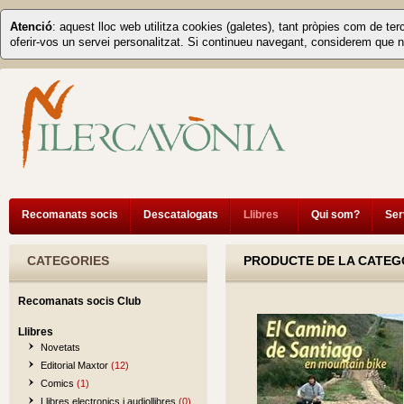
Atenció
: aquest lloc web utilitza cookies (galetes), tant pròpies com de ter
oferir-vos un servei personalitzat. Si continueu navegant, considerem que n
Recomanats socis
Descatalogats
Llibres
Qui som?
Ser
CATEGORIES
PRODUCTE DE LA CATEGO
Recomanats socis Club
Llibres
Novetats
Editorial Maxtor
(12)
Comics
(1)
Llibres electronics i audiollibres
(0)