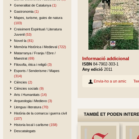
Generalitat de Catalunya
(1)
Gastronomia
(1)
Mapes, turisme, guies de natura
(103)
Creiximent Espiritual / Literatura
Juvenil
(53)
Novel·la
(81)
Memòria Històrica i Medieval
(722)
Matarranya / Franja / Ebre /
Informació addicional
Maestrat
(69)
ISBN
84-7902-303-1
Filosofia, ètica i religió
(3)
Any edició
2011
Esports / Senderisme / Mapes
(314)
Envia-ho a un amic
Tw
Ciències
(2)
Ciències socials
(9)
Arts i Humanitats
(14)
Arqueologia i Medievo
(3)
Llengua i literatura
(70)
Història de la comarca i guerra civil
TAMBÉ ET PODEN INTER
(107)
Historia local i carlisme
(158)
Descatalogats