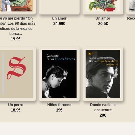
Si yo me pierdo "Oh
Un amor
Un amor
Reco
ba" Los 98 días más
34.99€
20.5€
felices de la vida de
Lorca...
19.9€
Un perro
Niños feroces
Donde nadie te
18.9€
19€
encuentre
20€