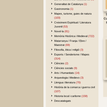
Generalitat de Catalunya
(1)
Gastronomia
(1)
Mapes, turisme, guies de natura
(103)
Cu
Creiximent Espiritual / Literatura
Juvenil
(53)
Novel·la
(81)
Memòria Històrica i Medieval
(722)
Matarranya / Franja / Ebre /
Maestrat
(69)
Filosofia, ètica i religió
(3)
Esports / Senderisme / Mapes
(314)
Ciències
(2)
Ciències socials
(9)
Arts i Humanitats
(14)
Arqueologia i Medievo
(3)
Llengua i literatura
(70)
Història de la comarca i guerra civil
(107)
Historia local i carlisme
(158)
Descatalogats