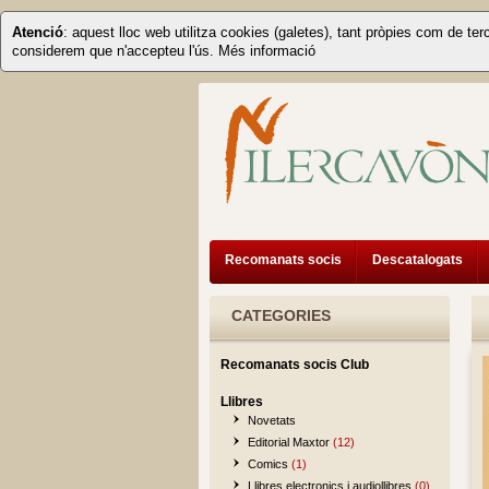
Atenció
: aquest lloc web utilitza cookies (galetes), tant pròpies com de ter
considerem que n'accepteu l'ús.
Més informació
Recomanats socis
Descatalogats
CATEGORIES
Recomanats socis Club
Llibres
Novetats
Editorial Maxtor
(12)
Comics
(1)
Llibres electronics i audiollibres
(0)