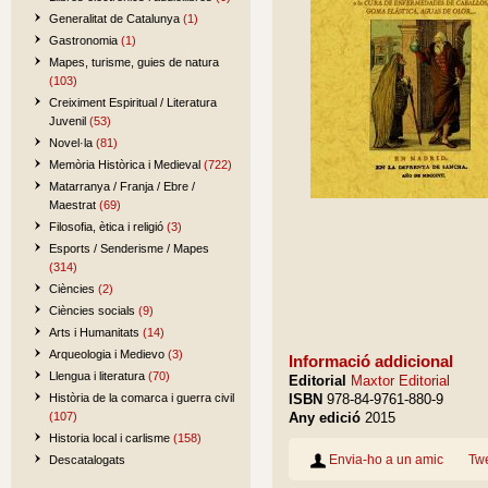
Generalitat de Catalunya
(1)
Gastronomia
(1)
Mapes, turisme, guies de natura
(103)
Creiximent Espiritual / Literatura
Juvenil
(53)
Novel·la
(81)
Memòria Històrica i Medieval
(722)
Matarranya / Franja / Ebre /
Maestrat
(69)
Filosofia, ètica i religió
(3)
Esports / Senderisme / Mapes
(314)
Ciències
(2)
Ciències socials
(9)
Arts i Humanitats
(14)
Arqueologia i Medievo
(3)
Informació addicional
Llengua i literatura
(70)
Editorial
Maxtor Editorial
Història de la comarca i guerra civil
ISBN
978-84-9761-880-9
(107)
Any edició
2015
Historia local i carlisme
(158)
Envia-ho a un amic
Tw
Descatalogats