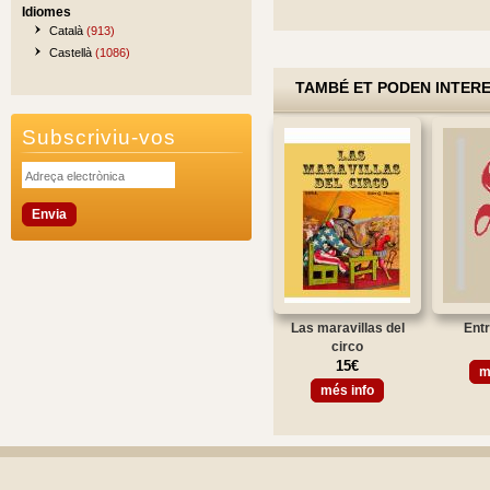
Idiomes
Català
(913)
Castellà
(1086)
TAMBÉ ET PODEN INTER
Subscriviu-vos
Las maravillas del
Entr
circo
15€
m
més info