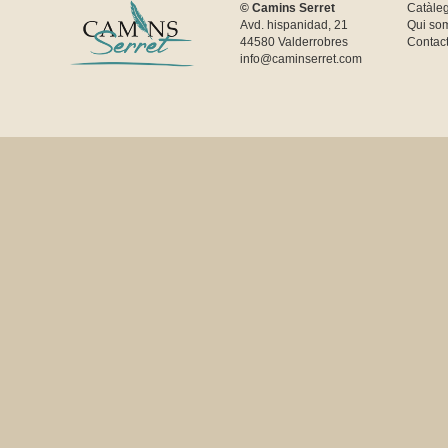
© Camins Serret
Catàle
Avd. hispanidad, 21
Qui so
44580 Valderrobres
Contac
info@caminserret.com