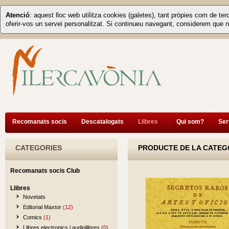
Atenció
: aquest lloc web utilitza cookies (galetes), tant pròpies com de ter
oferir-vos un servei personalitzat. Si continueu navegant, considerem que n
Recomanats socis
Descatalogats
Llibres
Qui som?
Ser
CATEGORIES
PRODUCTE DE LA CATEG
Recomanats socis Club
Llibres
Novetats
Editorial Maxtor
(12)
Comics
(1)
Llibres electronics i audiollibres
(0)