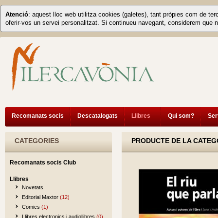
Atenció
: aquest lloc web utilitza cookies (galetes), tant pròpies com de ter
oferir-vos un servei personalitzat. Si continueu navegant, considerem que n
Recomanats socis
Descatalogats
Llibres
Qui som?
Ser
CATEGORIES
PRODUCTE DE LA CATEG
Recomanats socis Club
Llibres
Novetats
Editorial Maxtor
(12)
Comics
(1)
Llibres electronics i audiollibres
(0)