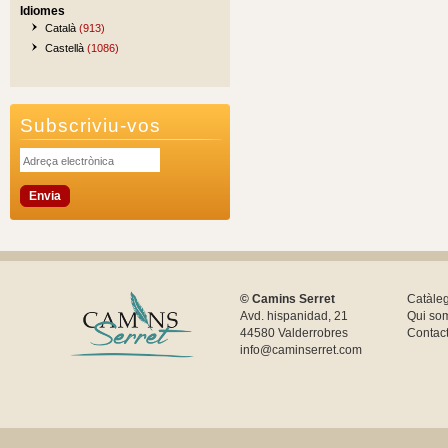
Idiomes
Català
(913)
Castellà
(1086)
Subscriviu-vos
© Camins Serret
Catàle
Avd. hispanidad, 21
Qui so
44580 Valderrobres
Contac
info@caminserret.com