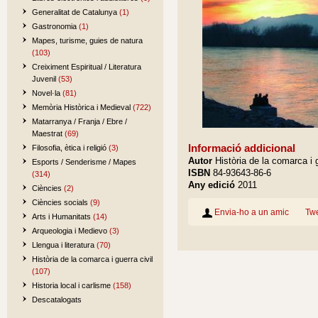
Generalitat de Catalunya
(1)
Gastronomia
(1)
Mapes, turisme, guies de natura
(103)
Creiximent Espiritual / Literatura
Juvenil
(53)
Novel·la
(81)
Memòria Històrica i Medieval
(722)
Matarranya / Franja / Ebre /
Maestrat
(69)
Informació addicional
Filosofia, ètica i religió
(3)
Autor
Història de la comarca i g
Esports / Senderisme / Mapes
ISBN
84-93643-86-6
(314)
Any edició
2011
Ciències
(2)
Ciències socials
(9)
Envia-ho a un amic
Tw
Arts i Humanitats
(14)
Arqueologia i Medievo
(3)
Llengua i literatura
(70)
Història de la comarca i guerra civil
(107)
Historia local i carlisme
(158)
Descatalogats