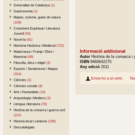
Generalitat de Catalunya
(1)
Gastronomia
(1)
Mapes, turisme, guies de natura
(103)
Creiximent Espiritual / Literatura
Juvenil
(53)
Novel·la
(81)
Memòria Històrica i Medieval
(722)
Informació addicional
Matarranya / Franja / Ebre /
Autor
Història de la comarca i g
Maestrat
(69)
ISBN
8460642275
Filosofia, ètica i religió
(3)
Any edició
2011
Esports / Senderisme / Mapes
(314)
Envia-ho a un amic
Tw
Ciències
(2)
Ciències socials
(9)
Arts i Humanitats
(14)
Arqueologia i Medievo
(3)
Llengua i literatura
(70)
Història de la comarca i guerra civil
(107)
Historia local i carlisme
(158)
Descatalogats