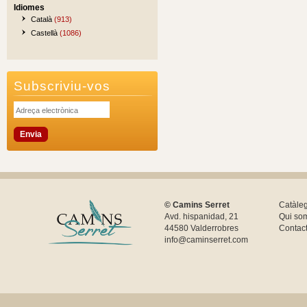
Idiomes
Català
(913)
Castellà
(1086)
Subscriviu-vos
© Camins Serret
Catàle
Avd. hispanidad, 21
Qui so
44580 Valderrobres
Contac
info@caminserret.com