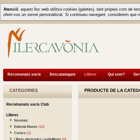
Atenció
: aquest lloc web utilitza cookies (galetes), tant pròpies com de ter
oferir-vos un servei personalitzat. Si continueu navegant, considerem que n
Recomanats socis
Descatalogats
Llibres
Qui som?
Ser
CATEGORIES
PRODUCTE DE LA CATEG
Recomanats socis Club
Llibres
Novetats
Editorial Maxtor
(12)
Comics
(1)
Llibres electronics i audiollibres
(0)