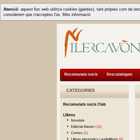
Atenció
: aquest lloc web utilitza cookies (galetes), tant pròpies com de ter
considerem que n'accepteu l'ús.
Més informació
Recomanats socis
Descatalogats
CATEGORIES
Recomanats socis Club
Llibres
Novetats
Editorial Maxtor
(12)
Comics
(1)
Llibres electronics i audiollibres
(0)