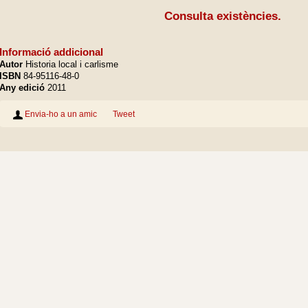
Consulta existències.
Informació addicional
Autor
Historia local i carlisme
ISBN
84-95116-48-0
Any edició
2011
Envia-ho a un amic
Tweet