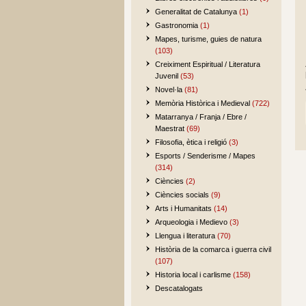
Generalitat de Catalunya
(1)
Gastronomia
(1)
Mapes, turisme, guies de natura
(103)
Creiximent Espiritual / Literatura
Juvenil
(53)
Novel·la
(81)
Memòria Històrica i Medieval
(722)
Matarranya / Franja / Ebre /
Maestrat
(69)
Filosofia, ètica i religió
(3)
Esports / Senderisme / Mapes
(314)
Ciències
(2)
Ciències socials
(9)
Arts i Humanitats
(14)
Arqueologia i Medievo
(3)
Llengua i literatura
(70)
Història de la comarca i guerra civil
(107)
Historia local i carlisme
(158)
Descatalogats