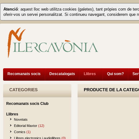
Atenció
: aquest lloc web utilitza cookies (galetes), tant pròpies com de ter
oferir-vos un servei personalitzat. Si continueu navegant, considerem que n
Recomanats socis
Descatalogats
Llibres
Qui som?
Ser
CATEGORIES
PRODUCTE DE LA CATEGO
Recomanats socis Club
Llibres
Novetats
Editorial Maxtor
(12)
Comics
(1)
Llibres electronics i audiollibres
(0)