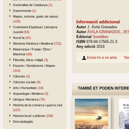
Generalitat de Catalunya
(1)
Gastronomia
(1)
Mapes, turisme, guies de natura
Informació addicional
(103)
Autor
J. Ávila Granados
Creiximent Espiritual / Literatura
Autor
ÁVILA GRANADOS, JE
Juvenil
(53)
Editorial
Sonolibro
Novel·la
(81)
ISBN
978-84-17565-21-3
Memòria Històrica i Medieval
(722)
Any edició
2018
Matarranya / Franja / Ebre /
Maestrat
(69)
Envia-ho a un amic
Tw
Filosofia, ètica i religió
(3)
Esports / Senderisme / Mapes
(314)
Ciències
(2)
Ciències socials
(9)
TAMBÉ ET PODEN INTER
Arts i Humanitats
(14)
Arqueologia i Medievo
(3)
Llengua i literatura
(70)
Història de la comarca i guerra civil
(107)
Historia local i carlisme
(158)
Descatalogats