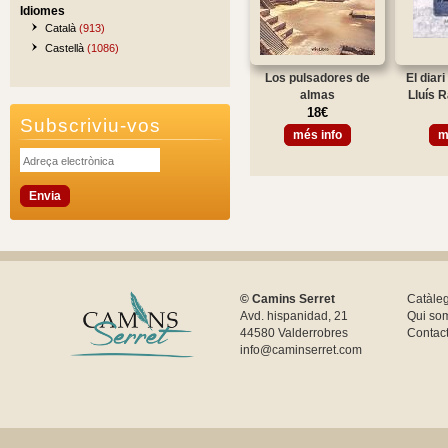
Idiomes
Català
(913)
Castellà
(1086)
Los pulsadores de
El diar
almas
Lluís R
18€
Subscriviu-vos
més info
m
© Camins Serret
Catàle
Avd. hispanidad, 21
Qui so
44580 Valderrobres
Contac
info@caminserret.com