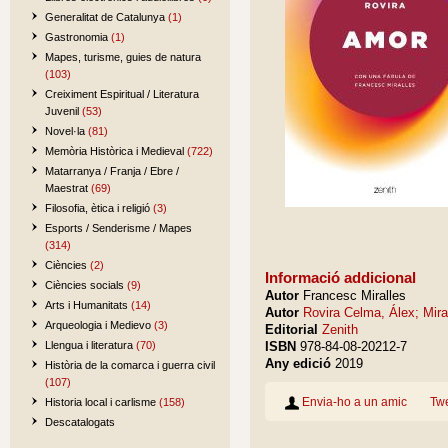
Generalitat de Catalunya
(1)
Gastronomia
(1)
Mapes, turisme, guies de natura
(103)
Creiximent Espiritual / Literatura
Juvenil
(53)
Novel·la
(81)
Memòria Històrica i Medieval
(722)
Matarranya / Franja / Ebre /
Maestrat
(69)
Filosofia, ètica i religió
(3)
Esports / Senderisme / Mapes
(314)
Ciències
(2)
Informació addicional
Ciències socials
(9)
Autor
Francesc Miralles
Arts i Humanitats
(14)
Autor
Rovira Celma, Álex; Mira
Arqueologia i Medievo
(3)
Editorial
Zenith
Llengua i literatura
(70)
ISBN
978-84-08-20212-7
Any edició
2019
Història de la comarca i guerra civil
(107)
Envia-ho a un amic
Tw
Historia local i carlisme
(158)
Descatalogats