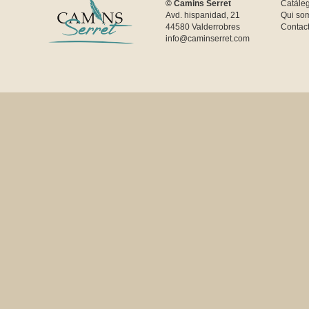
© Camins Serret
Catàle
Avd. hispanidad, 21
Qui so
44580 Valderrobres
Contac
info@caminserret.com