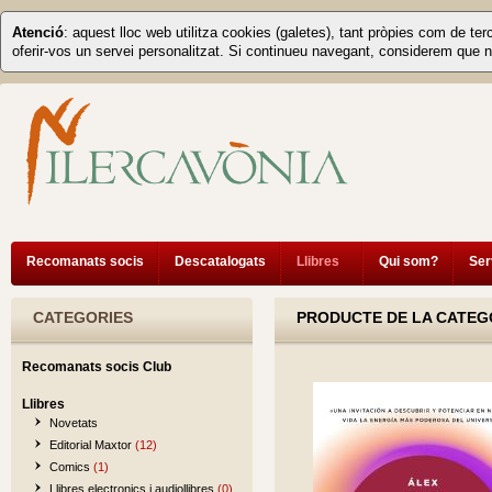
Atenció
: aquest lloc web utilitza cookies (galetes), tant pròpies com de ter
oferir-vos un servei personalitzat. Si continueu navegant, considerem que n
Recomanats socis
Descatalogats
Llibres
Qui som?
Ser
CATEGORIES
PRODUCTE DE LA CATEGO
Recomanats socis Club
Llibres
Novetats
Editorial Maxtor
(12)
Comics
(1)
Llibres electronics i audiollibres
(0)