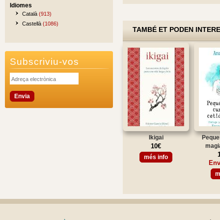
Idiomes
Català
(913)
Castellà
(1086)
TAMBÉ ET PODEN INTER
Subscriviu-vos
Ikigai
Peque
10€
magia
més info
Env
m