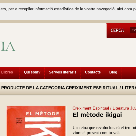
cers, per a recopilar informació estadística de la vostra navegació, així com p
Llibres
Qui som?
Serveis literaris
Contacte
Blog
PRODUCTE DE LA CATEGORIA CREIXIMENT ESPIRITUAL / LITER
Creiximent Espiritual / Literatura Juv
El mètode ikigai
Una eina que revolucionarà el teu futu
viure el present com tu vols.