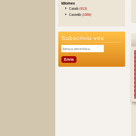
Idiomes
Català
(913)
Castellà
(1086)
Subscriviu-vos