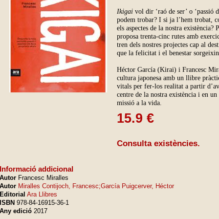
Ikigai
vol dir ‘raó de ser’ o ‘passió 
podem trobar? I si ja l’hem trobat, 
els aspectes de la nostra existència? 
proposa trenta-cinc rutes amb exercici
tren dels nostres projectes cap al de
que la felicitat i el benestar sorgeix
Héctor García (Kirai) i Francesc Mira
cultura japonesa amb un llibre pràct
vitals per fer-los realitat a partir d’
centre de la nostra existència i en u
missió a la vida.
15.9 €
Consulta existències.
Informació addicional
Autor
Francesc Miralles
Autor
Miralles Contijoch, Francesc;García Puigcerver, Héctor
Editorial
Ara Llibres
ISBN
978-84-16915-36-1
Any edició
2017