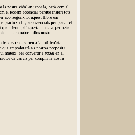
de la nostra vida’ en japonès, però com el
com el podem potenciar perquè inspiri tots
Per aconseguir-ho, aquest llibre ens
s pràctics i lliçons essencials per portar el
stí que triem i, d’aquesta manera, permetre
in de manera natural dins nostre.
lles ens transporten a la mil·lenària
ic que empoderarà els nostres propòsits
avui mateix; per convertir l’
ikigai
en el
n motor de canvis per complir la nostra