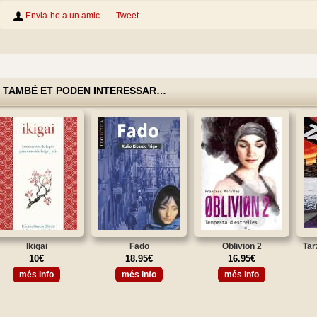
Envia-ho a un amic
Tweet
TAMBÉ ET PODEN INTERESSAR…
Ikigai
Fado
Oblivion 2
Tar
10€
18.95€
16.95€
més info
més info
més info