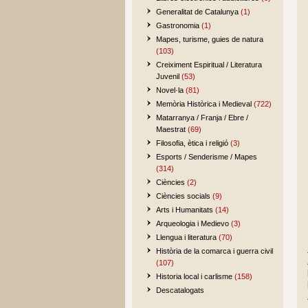
Generalitat de Catalunya
(1)
Gastronomia
(1)
Mapes, turisme, guies de natura
(103)
Creiximent Espiritual / Literatura
Juvenil
(53)
Novel·la
(81)
Memòria Històrica i Medieval
(722)
Matarranya / Franja / Ebre /
Maestrat
(69)
Filosofia, ètica i religió
(3)
Esports / Senderisme / Mapes
(314)
Ciències
(2)
Ciències socials
(9)
Arts i Humanitats
(14)
Arqueologia i Medievo
(3)
Llengua i literatura
(70)
Història de la comarca i guerra civil
(107)
Historia local i carlisme
(158)
Descatalogats