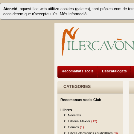
Atenció
: aquest lloc web utilitza cookies (galetes), tant pròpies com de ter
considerem que n'accepteu l'ús.
Més informació
Recomanats socis
Descatalogats
CATEGORIES
Recomanats socis Club
Llibres
Novetats
Editorial Maxtor
(12)
Comics
(1)
Llibres electronics i audiollibres
(0)