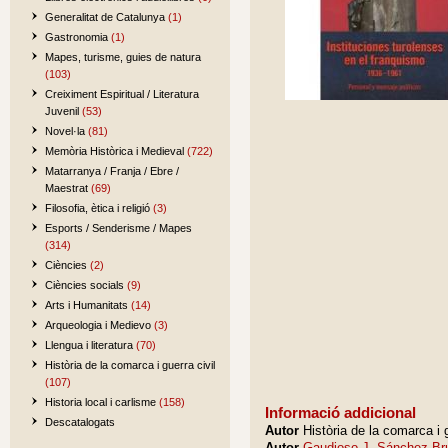
Generalitat de Catalunya
(1)
Gastronomia
(1)
Mapes, turisme, guies de natura
(103)
Creiximent Espiritual / Literatura
Juvenil
(53)
Novel·la
(81)
Memòria Històrica i Medieval
(722)
Matarranya / Franja / Ebre /
Maestrat
(69)
Filosofia, ètica i religió
(3)
Esports / Senderisme / Mapes
(314)
Ciències
(2)
Ciències socials
(9)
Arts i Humanitats
(14)
Arqueologia i Medievo
(3)
Llengua i literatura
(70)
Història de la comarca i guerra civil
(107)
Historia local i carlisme
(158)
Informació addicional
Descatalogats
Autor
Història de la comarca i g
Autor
Gaudioso J. Sánchez Br