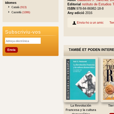
Idiomes
Editorial
nstituto de Estudios 
Català
(913)
ISBN
978-84-86982-18-8
Castellà
(1086)
Any edició
2016
Envia-ho a un amic
Tw
Subscriviu-vos
TAMBÉ ET PODEN INTER
La Revolución
Tier
Francesa y la cultura