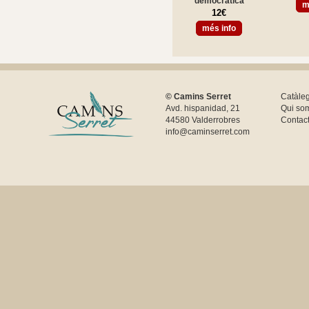
democrática
m
12€
més info
© Camins Serret
Catàle
Avd. hispanidad, 21
Qui so
44580 Valderrobres
Contac
info@caminserret.com