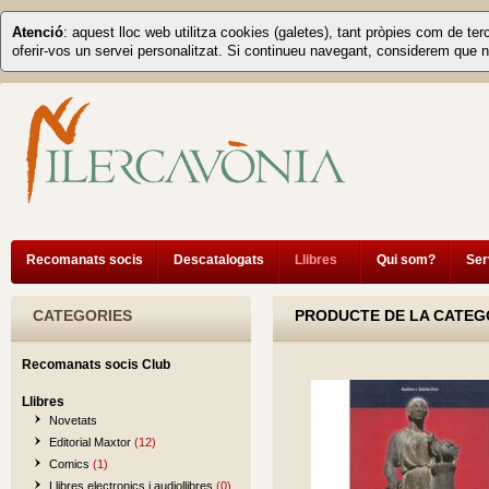
Atenció
: aquest lloc web utilitza cookies (galetes), tant pròpies com de ter
oferir-vos un servei personalitzat. Si continueu navegant, considerem que n
Recomanats socis
Descatalogats
Llibres
Qui som?
Ser
CATEGORIES
PRODUCTE DE LA CATEGO
Recomanats socis Club
Llibres
Novetats
Editorial Maxtor
(12)
Comics
(1)
Llibres electronics i audiollibres
(0)