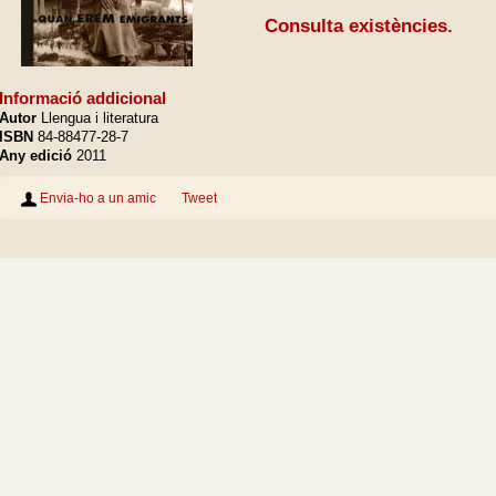
Consulta existències.
Informació addicional
Autor
Llengua i literatura
ISBN
84-88477-28-7
Any edició
2011
Envia-ho a un amic
Tweet