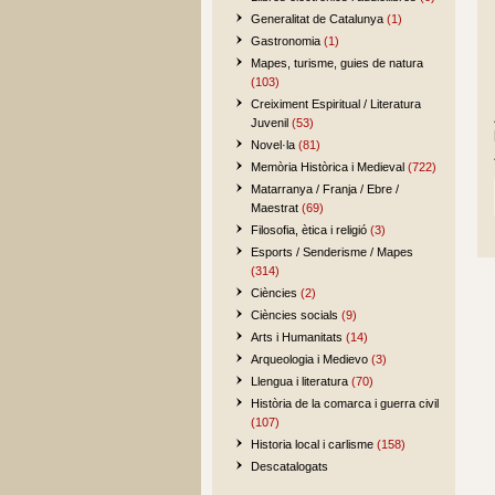
Generalitat de Catalunya
(1)
Gastronomia
(1)
Mapes, turisme, guies de natura
(103)
Creiximent Espiritual / Literatura
Juvenil
(53)
Novel·la
(81)
Memòria Històrica i Medieval
(722)
Matarranya / Franja / Ebre /
Maestrat
(69)
Filosofia, ètica i religió
(3)
Esports / Senderisme / Mapes
(314)
Ciències
(2)
Ciències socials
(9)
Arts i Humanitats
(14)
Arqueologia i Medievo
(3)
Llengua i literatura
(70)
Història de la comarca i guerra civil
(107)
Historia local i carlisme
(158)
Descatalogats