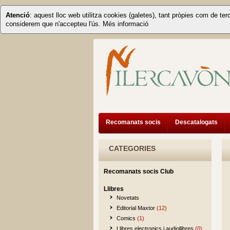
Atenció
: aquest lloc web utilitza cookies (galetes), tant pròpies com de ter
considerem que n'accepteu l'ús.
Més informació
Recomanats socis
Descatalogats
CATEGORIES
Recomanats socis Club
Llibres
Novetats
Editorial Maxtor
(12)
Comics
(1)
Llibres electronics i audiollibres
(0)