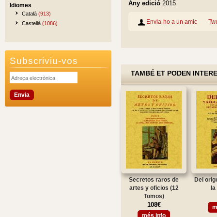
Any edició
2015
Idiomes
Català
(913)
Envia-ho a un amic
Tw
Castellà
(1086)
Subscriviu-vos
TAMBÉ ET PODEN INTER
Secretos raros de
Del orig
artes y oficios (12
la
Tomos)
108€
m
més info