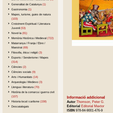
Generalitat de Catalunya
(1)
Gastronomia
(1)
Mapes, turisme, guies de natura
(103)
Creiximent Espiritual / Literatura
Juvenil
(53)
Novel·la
(81)
Memòria Històrica i Medieval
(722)
Matarranya / Franja / Ebre /
Maestrat
(69)
Filosofia, ètica i religió
(3)
Esports / Senderisme / Mapes
(314)
Ciències
(2)
Ciències socials
(9)
Arts i Humanitats
(14)
Arqueologia i Medievo
(3)
Llengua i literatura
(70)
Història de la comarca i guerra civil
(107)
Informació addicional
Historia local i carlisme
(158)
Autor
Thomson, Peter G.
Editorial
Editorial Maxtor
Descatalogats
ISBN
978-84-9001-476-9