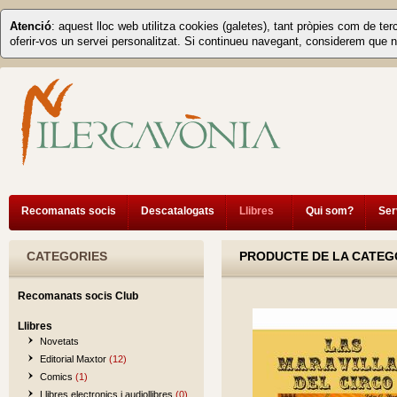
Atenció
: aquest lloc web utilitza cookies (galetes), tant pròpies com de ter
oferir-vos un servei personalitzat. Si continueu navegant, considerem que n
Recomanats socis
Descatalogats
Llibres
Qui som?
Ser
CATEGORIES
PRODUCTE DE LA CATEG
Recomanats socis Club
Llibres
Novetats
Editorial Maxtor
(12)
Comics
(1)
Llibres electronics i audiollibres
(0)