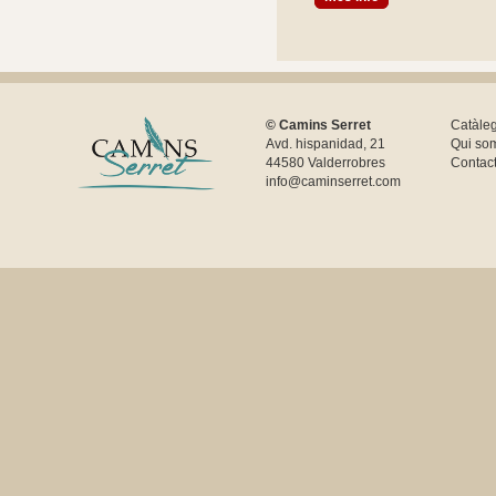
© Camins Serret
Catàle
Avd. hispanidad, 21
Qui so
44580 Valderrobres
Contac
info@caminserret.com